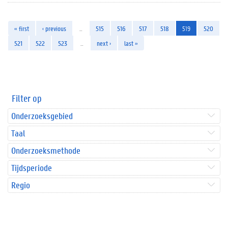
« first
‹ previous
…
515
516
517
518
519
520
521
522
523
…
next ›
last »
Filter op
Onderzoeksgebied
Taal
Onderzoeksmethode
Tijdsperiode
Regio