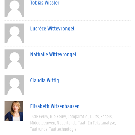
Tobias Wissler
Lucrèce Wittevrongel
Nathalie Wittevrongel
Claudia Wittig
Elisabeth Witzenhausen
15de Eeuw
16e Eeuw
Comparatief
Duits
Engels
Middeleeuwen
Nederlands
Taal- En Tekstanalyse
Taalkunde
Taaltechnologie