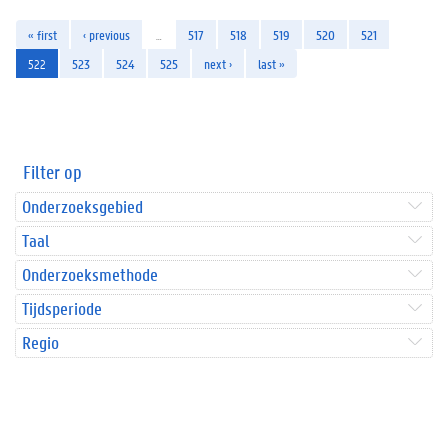
« first
‹ previous
…
517
518
519
520
521
522
523
524
525
next ›
last »
Filter op
Onderzoeksgebied
Taal
Onderzoeksmethode
Tijdsperiode
Regio