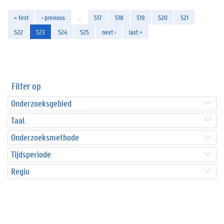
« first
‹ previous
…
517
518
519
520
521
522
523
524
525
next ›
last »
Filter op
Onderzoeksgebied
Taal
Onderzoeksmethode
Tijdsperiode
Regio