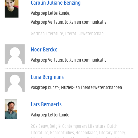
Carolin Juliane Benzing
Vakgroep Letterkunde
Vakgroep Vertalen, tolken en communicatie
German Literature
Literatuurwetenschap
Noor Berckx
Vakgroep Vertalen, tolken en communicatie
Luna Bergmans
Vakgroep Kunst-, Muziek- en Theaterwetenschappen
Lars Bernaerts
Vakgroep Letterkunde
20e Eeuw
België
Contemporary Literature
Dutch
Literature
Genre Studies
Hedendaags
Literary Theory