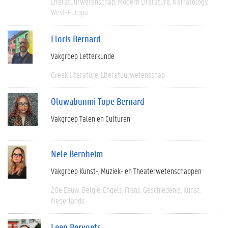
Literatuurwetenschap
Modern Literature
Narratology
West-Europa
Floris Bernard
Vakgroep Letterkunde
Greek Literature
Literatuurwetenschap
Oluwabunmi Tope Bernard
Vakgroep Talen en Culturen
Nele Bernheim
Vakgroep Kunst-, Muziek- en Theaterwetenschappen
20e Eeuw
België
Engels
Frans
Geschiedenis
Kunst
Nederlands
Leen Bervoets