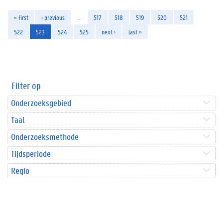
« first
‹ previous
…
517
518
519
520
521
522
523
524
525
next ›
last »
Filter op
Onderzoeksgebied
Taal
Onderzoeksmethode
Tijdsperiode
Regio