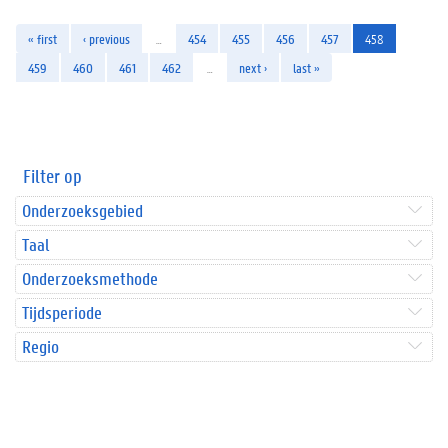
« first
‹ previous
…
454
455
456
457
458
459
460
461
462
…
next ›
last »
Filter op
Onderzoeksgebied
Taal
Onderzoeksmethode
Tijdsperiode
Regio