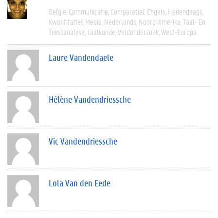
België
Communicatie
Comparatief
Engels
Hedendaags
Kwantitatief
Media
Nederlands
Noord-Amerika
Taal- En
Tekstanalyse
Taalkunde
Veldonderzoek
West-Europa
Laure Vandendaele
Hélène Vandendriessche
Vic Vandendriessche
Lola Van den Eede