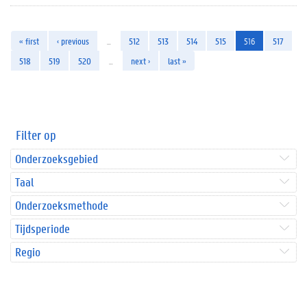
« first
‹ previous
…
512
513
514
515
516
517
518
519
520
…
next ›
last »
Filter op
Onderzoeksgebied
Taal
Onderzoeksmethode
Tijdsperiode
Regio