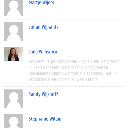
Martje Wijers
Johan Wijnants
Jana Wijnsouw
19e Eeuw
België
Comparatief
Engels
Frans
Geografisch
En Kaart Gebaseerd
Geschiedenis
Iconografie En
Beeldanalyse
Kunst
Kwantitatief
Nederlands
Taal- En
Tekstanalyse
Veldonderzoek
West-Europa
Sandy Wijshoff
Stéphanie Wilain