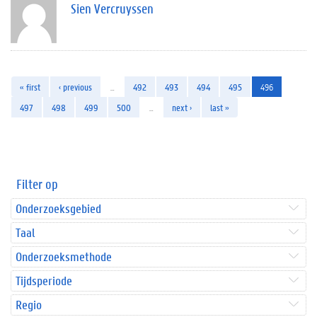
Sien Vercruyssen
« first
‹ previous
…
492
493
494
495
496
497
498
499
500
…
next ›
last »
Filter op
Onderzoeksgebied
Taal
Onderzoeksmethode
Tijdsperiode
Regio