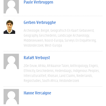
Paule Verbruggen
Gerben Verbrugghe
Archeologie
België
Geografisch En Kaart Gebaseerd
Geography
Geschiedenis
Landscape Archaeology
Middeleeuwen
Noord-Europa
Surveys En Enquêtering
Veldonderzoek
West-Europa
Rafaël Verbuyst
20e Eeuw
Afrika
Afrikaanse Talen
Anthropology
Engels
Ethnicity
Geschiedenis
Hedendaags
Indigenous Peoples
Interculturaliteit
Khoisan
Land Claims
Nederlands
Regiostudies
South Africa
Veldonderzoek
Hanne Vercaigne