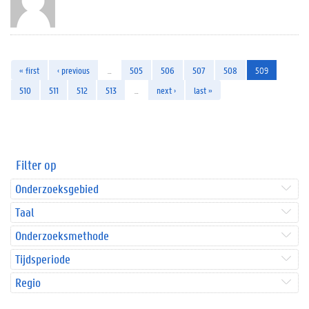
« first
‹ previous
…
505
506
507
508
509
510
511
512
513
…
next ›
last »
Filter op
Onderzoeksgebied
Taal
Onderzoeksmethode
Tijdsperiode
Regio