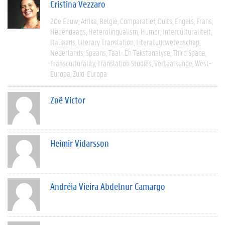
Cristina Vezzaro
20e Eeuw
Afrika
België
Comparatief
Duits
Engels
Frans
Hedendaags
Heterolingualism
Humor
Interculturaliteit
Italiaans
Literary Translation
Literatuurwetenschap
Nederlands
Spaans
Taal- En Tekstanalyse
Third Space
Transculturality
Translation Studies
Vertaalkunde
West-
Europa
Zuid-Europa
Zoë Victor
Heimir Vidarsson
Andréia Vieira Abdelnur Camargo