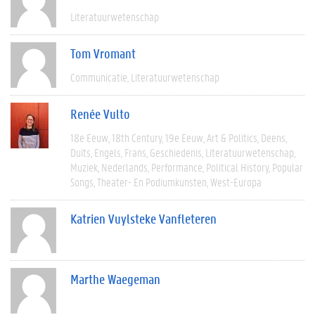
Literatuurwetenschap
Tom Vromant
Communicatie
Literatuurwetenschap
Renée Vulto
18e Eeuw
18th Century
19e Eeuw
Art & Politics
Deens
Duits
Engels
Frans
Geschiedenis
Literatuurwetenschap
Muziek
Nederlands
Performance
Political History
Popular
Songs
Theater- En Podiumkunsten
West-Europa
Katrien Vuylsteke Vanfleteren
Marthe Waegeman