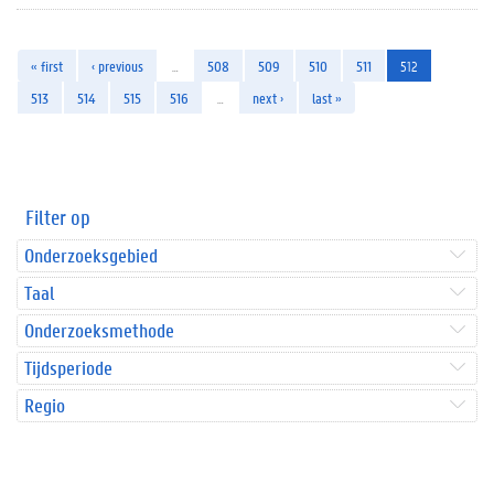
« first
‹ previous
…
508
509
510
511
512
513
514
515
516
…
next ›
last »
Filter op
Onderzoeksgebied
Taal
Onderzoeksmethode
Tijdsperiode
Regio