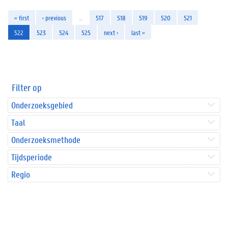
« first
‹ previous
…
517
518
519
520
521
522
523
524
525
next ›
last »
Filter op
Onderzoeksgebied
Taal
Onderzoeksmethode
Tijdsperiode
Regio