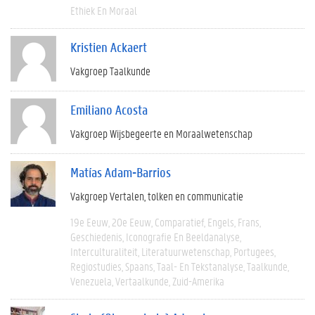
Ethiek En Moraal
Kristien Ackaert
Vakgroep Taalkunde
Emiliano Acosta
Vakgroep Wijsbegeerte en Moraalwetenschap
Matías Adam-Barrios
Vakgroep Vertalen, tolken en communicatie
19e Eeuw
20e Eeuw
Comparatief
Engels
Frans
Geschiedenis
Iconografie En Beeldanalyse
Interculturaliteit
Literatuurwetenschap
Portugees
Regiostudies
Spaans
Taal- En Tekstanalyse
Taalkunde
Venezuela
Vertaalkunde
Zuid-Amerika