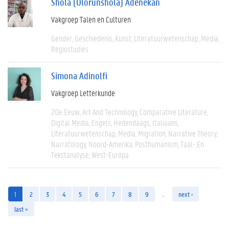
Shola (Olorunshola) Adenekan
Vakgroep Talen en Culturen
Gender
Geschiedenis
Kunst
Literatuurwetenschap
Media
Regiostudies
Simona Adinolfi
Vakgroep Letterkunde
20e Eeuw
Art And Technology
Comparative Literature
Digital Media
Engels
Hedendaags
Italiaans
Literatuurwetenschap
Media
Migration
Narrative Theory
Narratology
Noord-Amerika
Posthumanism
Taal- En
Tekstanalyse
West-Europa
1
2
3
4
5
6
7
8
9
…
next ›
last »