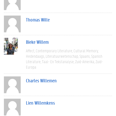
Thomas Wille
Bieke Willem
Affect
Contemporary Literature
Cultural Memory
Hedendaags
Literatuurwetenschap
Spaans
Spanish
Literature
Taal- En Tekstanalyse
Zuid-Amerika
Zuid-
Europa
Charles Willemen
Lien Willemkens