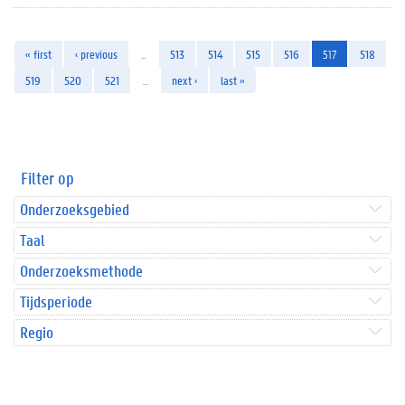
« first
‹ previous
…
513
514
515
516
517
518
519
520
521
…
next ›
last »
Filter op
Onderzoeksgebied
Taal
Onderzoeksmethode
Tijdsperiode
Regio