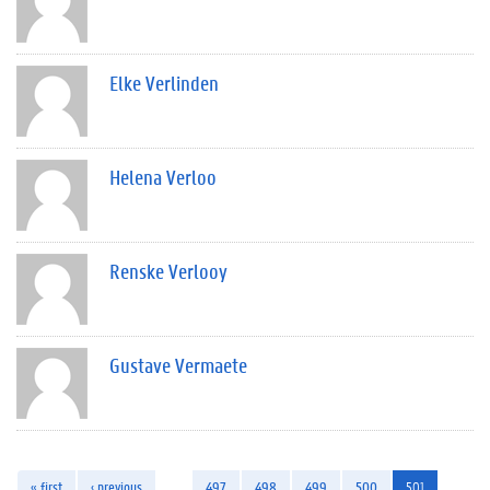
Elke Verlinden
Helena Verloo
Renske Verlooy
Gustave Vermaete
« first
‹ previous
…
497
498
499
500
501