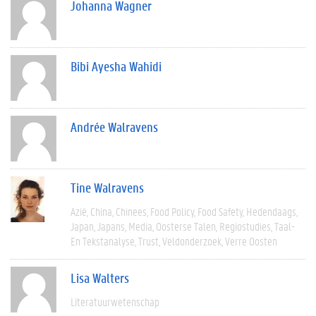
Johanna Wagner
Bibi Ayesha Wahidi
Andrée Walravens
Tine Walravens
Azië
China
Chinees
Food Policy
Food Safety
Hedendaags
Japan
Japans
Media
Oosterse Talen
Regiostudies
Taal-
En Tekstanalyse
Trust
Veldonderzoek
Verre Oosten
Lisa Walters
Literatuurwetenschap