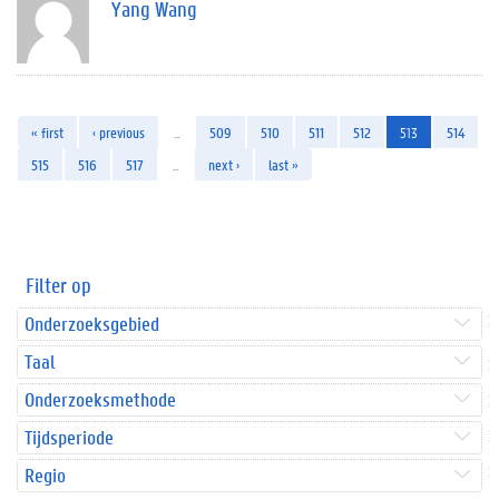
Yang Wang
« first
‹ previous
…
509
510
511
512
513
514
515
516
517
…
next ›
last »
Filter op
Onderzoeksgebied
Taal
Onderzoeksmethode
Tijdsperiode
Regio