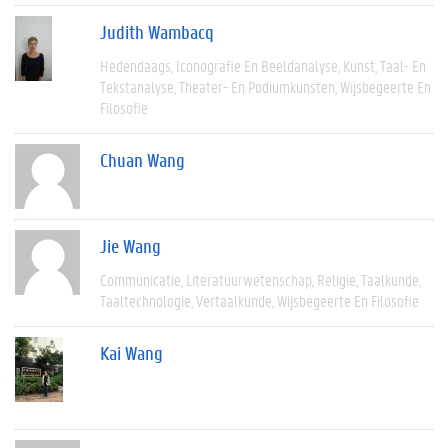
Judith Wambacq
Hedendaags
Iconografie En Beeldanalyse
Kunst
Taal- En
Tekstanalyse
Theater- En Podiumkunsten
Wijsbegeerte En
Filosofie
Chuan Wang
Jie Wang
Communicatie
Literatuurwetenschap
Religie
Taalkunde
Taaltechnologie
Vertaalkunde
Wijsbegeerte En Filosofie
Kai Wang