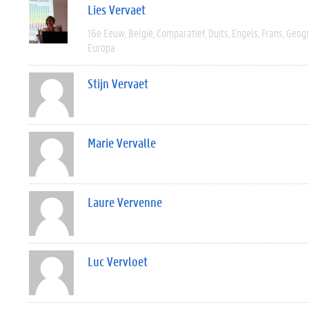
Lies Vervaet
16e Eeuw
België
Comparatief
Duits
Engels
Frans
Geogr
Europa
Stijn Vervaet
Marie Vervalle
Laure Vervenne
Luc Vervloet