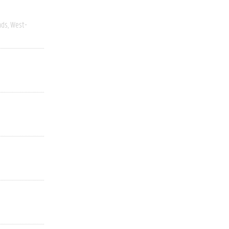
nds
West-