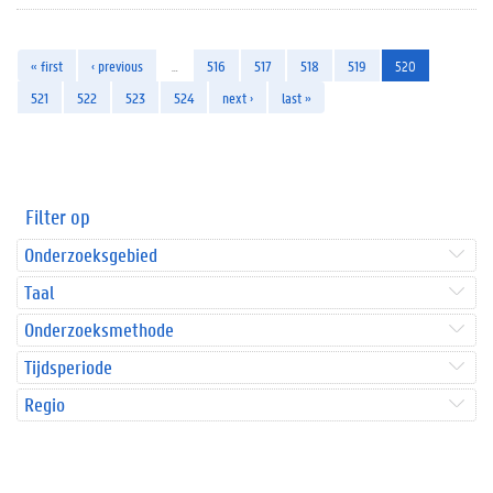
« first
‹ previous
…
516
517
518
519
520
521
522
523
524
next ›
last »
Filter op
Onderzoeksgebied
Taal
Onderzoeksmethode
Tijdsperiode
Regio