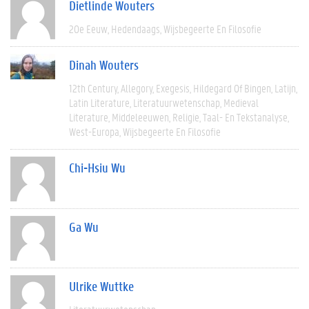
Dietlinde Wouters
20e Eeuw
Hedendaags
Wijsbegeerte En Filosofie
Dinah Wouters
12th Century
Allegory
Exegesis
Hildegard Of Bingen
Latijn
Latin Literature
Literatuurwetenschap
Medieval
Literature
Middeleeuwen
Religie
Taal- En Tekstanalyse
West-Europa
Wijsbegeerte En Filosofie
Chi-Hsiu Wu
Ga Wu
Ulrike Wuttke