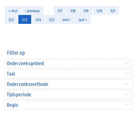
« first
‹ previous
…
517
518
519
520
521
522
523
524
525
next ›
last »
Filter op
Onderzoeksgebied
Taal
Onderzoeksmethode
Tijdsperiode
Regio