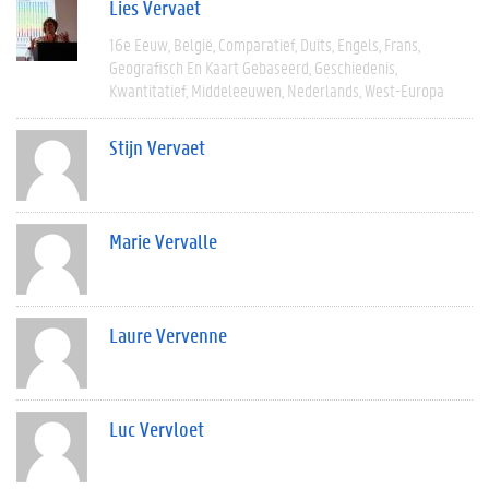
Lies Vervaet
16e Eeuw
België
Comparatief
Duits
Engels
Frans
Geografisch En Kaart Gebaseerd
Geschiedenis
Kwantitatief
Middeleeuwen
Nederlands
West-Europa
Stijn Vervaet
Marie Vervalle
Laure Vervenne
Luc Vervloet