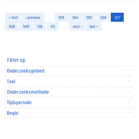
« first
‹ previous
…
503
504
505
506
507
508
509
510
511
…
next ›
last »
Filter op
Onderzoeksgebied
Taal
Onderzoeksmethode
Tijdsperiode
Regio