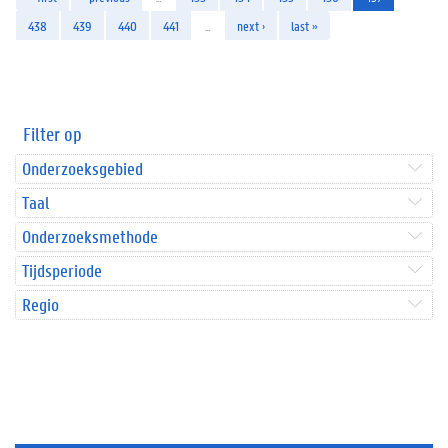
438
439
440
441
…
next ›
last »
Filter op
Onderzoeksgebied
Taal
Onderzoeksmethode
Tijdsperiode
Regio