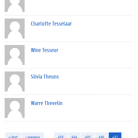
Charlotte Tesselaar
Wine Tesseur
Silvia Theuns
Warre Thevelin
« first
‹ previous
…
433
434
435
436
437