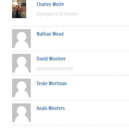
Charles Wolfe
Wijsbegeerte En Filosofie
Nathan Wood
David Woolner
Literatuurwetenschap
Teske Wortman
Anaïs Wouters