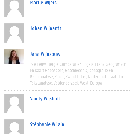
Martje Wijers
Johan Wijnants
Jana Wijnsouw
19e Eeuw
België
Comparatief
Engels
Frans
Geografisch
En Kaart Gebaseerd
Geschiedenis
Iconografie En
Beeldanalyse
Kunst
Kwantitatief
Nederlands
Taal- En
Tekstanalyse
Veldonderzoek
West-Europa
Sandy Wijshoff
Stéphanie Wilain