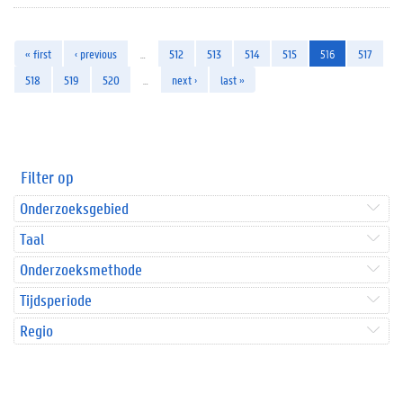
« first
‹ previous
…
512
513
514
515
516
517
518
519
520
…
next ›
last »
Filter op
Onderzoeksgebied
Taal
Onderzoeksmethode
Tijdsperiode
Regio