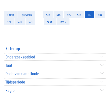
« first
‹ previous
…
513
514
515
516
517
518
519
520
521
…
next ›
last »
Filter op
Onderzoeksgebied
Taal
Onderzoeksmethode
Tijdsperiode
Regio