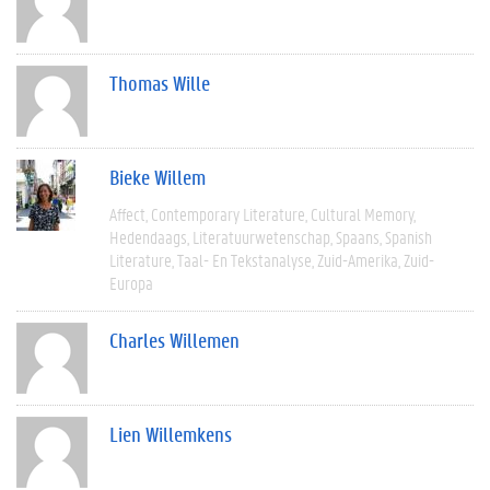
Thomas Wille
Bieke Willem
Affect
Contemporary Literature
Cultural Memory
Hedendaags
Literatuurwetenschap
Spaans
Spanish
Literature
Taal- En Tekstanalyse
Zuid-Amerika
Zuid-
Europa
Charles Willemen
Lien Willemkens