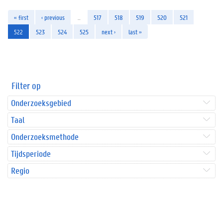
« first
‹ previous
…
517
518
519
520
521
522
523
524
525
next ›
last »
Filter op
Onderzoeksgebied
Taal
Onderzoeksmethode
Tijdsperiode
Regio