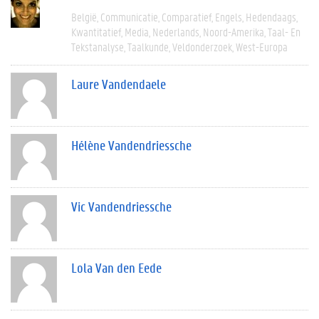
België
Communicatie
Comparatief
Engels
Hedendaags
Kwantitatief
Media
Nederlands
Noord-Amerika
Taal- En
Tekstanalyse
Taalkunde
Veldonderzoek
West-Europa
Laure Vandendaele
Hélène Vandendriessche
Vic Vandendriessche
Lola Van den Eede