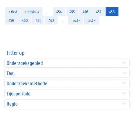
« first
‹ previous
…
454
455
456
457
458
459
460
461
462
…
next ›
last »
Filter op
Onderzoeksgebied
Taal
Onderzoeksmethode
Tijdsperiode
Regio