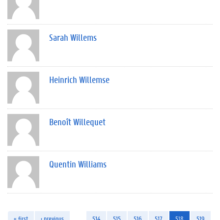
Sarah Willems
Heinrich Willemse
Benoît Willequet
Quentin Williams
« first
‹ previous
…
514
515
516
517
518
519