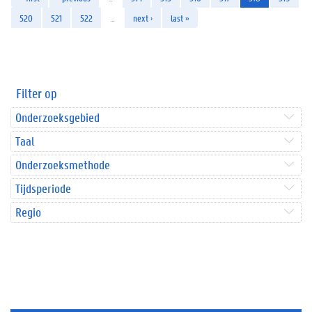
520
521
522
…
next ›
last »
Filter op
Onderzoeksgebied
Taal
Onderzoeksmethode
Tijdsperiode
Regio