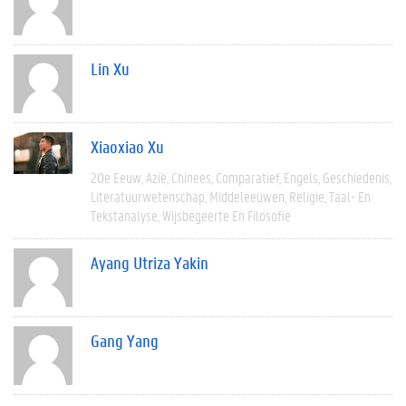
Lin Xu
Xiaoxiao Xu
20e Eeuw
Azië
Chinees
Comparatief
Engels
Geschiedenis
Literatuurwetenschap
Middeleeuwen
Religie
Taal- En
Tekstanalyse
Wijsbegeerte En Filosofie
Ayang Utriza Yakin
Gang Yang