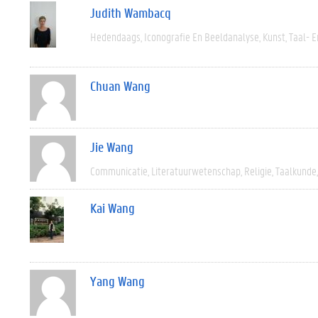
Judith Wambacq
Hedendaags
Iconografie En Beeldanalyse
Kunst
Taal- E
Chuan Wang
Jie Wang
Communicatie
Literatuurwetenschap
Religie
Taalkunde
Kai Wang
Yang Wang