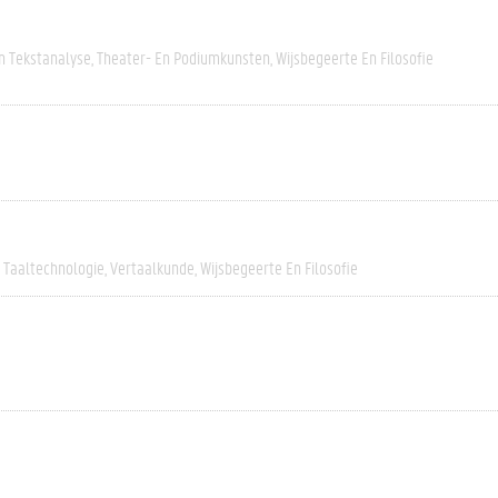
n Tekstanalyse
Theater- En Podiumkunsten
Wijsbegeerte En Filosofie
Taaltechnologie
Vertaalkunde
Wijsbegeerte En Filosofie