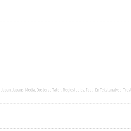
Japan
Japans
Media
Oosterse Talen
Regiostudies
Taal- En Tekstanalyse
Trus