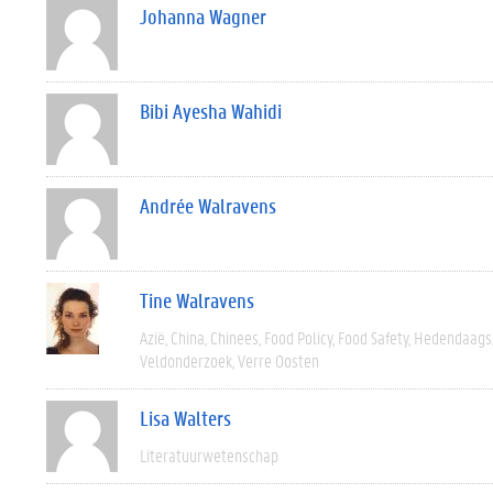
Johanna Wagner
Bibi Ayesha Wahidi
Andrée Walravens
Tine Walravens
Azië
China
Chinees
Food Policy
Food Safety
Hedendaags
Veldonderzoek
Verre Oosten
Lisa Walters
Literatuurwetenschap