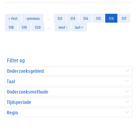
« first
‹ previous
…
512
513
514
515
516
517
518
519
520
…
next ›
last »
Filter op
Onderzoeksgebied
Taal
Onderzoeksmethode
Tijdsperiode
Regio