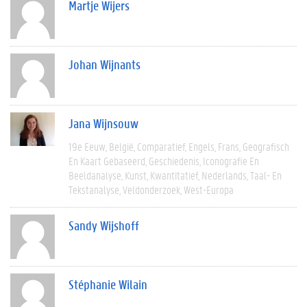
Martje Wijers
Johan Wijnants
Jana Wijnsouw
19e Eeuw
België
Comparatief
Engels
Frans
Geografisch
En Kaart Gebaseerd
Geschiedenis
Iconografie En
Beeldanalyse
Kunst
Kwantitatief
Nederlands
Taal- En
Tekstanalyse
Veldonderzoek
West-Europa
Sandy Wijshoff
Stéphanie Wilain