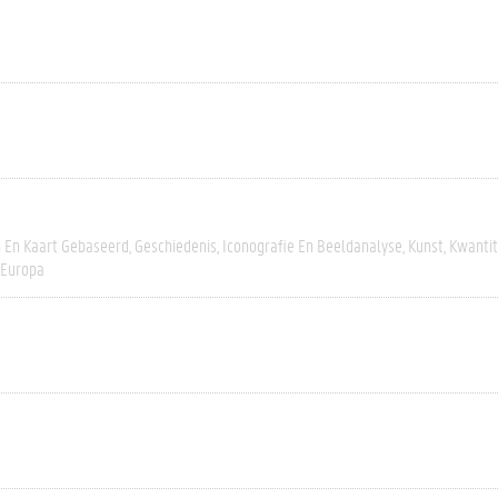
h En Kaart Gebaseerd
Geschiedenis
Iconografie En Beeldanalyse
Kunst
Kwantit
-Europa