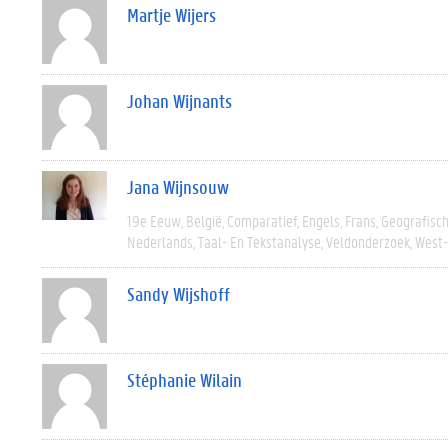
Martje Wijers
Johan Wijnants
Jana Wijnsouw
19e Eeuw
België
Comparatief
Engels
Frans
Geografisc
Nederlands
Taal- En Tekstanalyse
Veldonderzoek
West
Sandy Wijshoff
Stéphanie Wilain