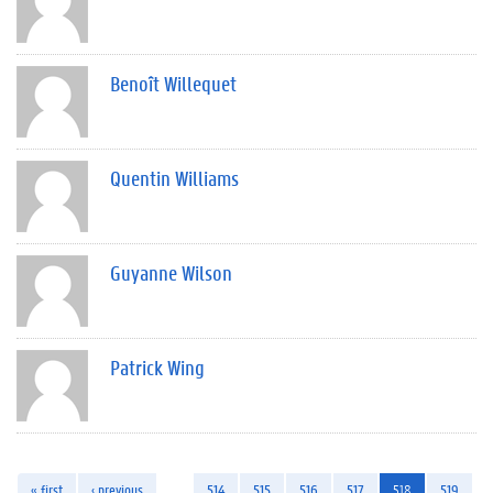
Benoît Willequet
Quentin Williams
Guyanne Wilson
Patrick Wing
« first
‹ previous
…
514
515
516
517
518
519