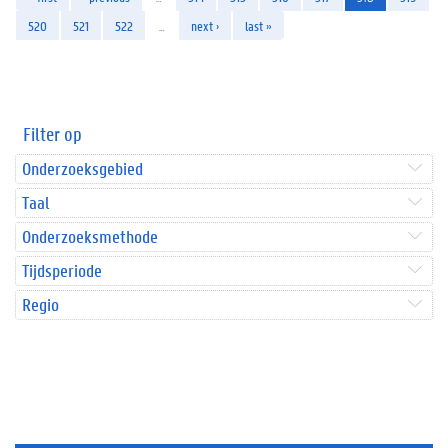
520
521
522
…
next ›
last »
Filter op
Onderzoeksgebied
Taal
Onderzoeksmethode
Tijdsperiode
Regio