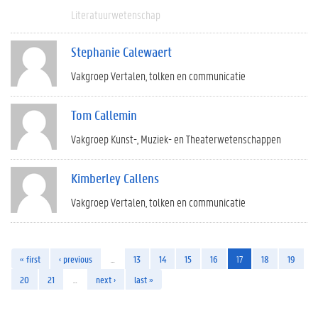
Literatuurwetenschap
Stephanie Calewaert
Vakgroep Vertalen, tolken en communicatie
Tom Callemin
Vakgroep Kunst-, Muziek- en Theaterwetenschappen
Kimberley Callens
Vakgroep Vertalen, tolken en communicatie
« first
‹ previous
…
13
14
15
16
17
18
19
20
21
…
next ›
last »