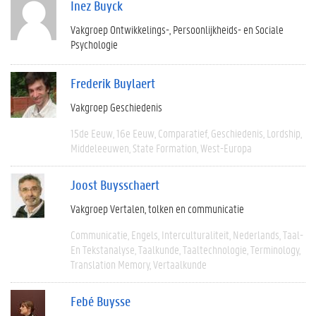
Inez Buyck
Vakgroep Ontwikkelings-, Persoonlijkheids- en Sociale
Psychologie
Frederik Buylaert
Vakgroep Geschiedenis
15de Eeuw
16e Eeuw
Comparatief
Geschiedenis
Lordship
Middeleeuwen
State Formation
West-Europa
Joost Buysschaert
Vakgroep Vertalen, tolken en communicatie
Communicatie
Engels
Interculturaliteit
Nederlands
Taal-
En Tekstanalyse
Taalkunde
Taaltechnologie
Terminology
Translation Memory
Vertaalkunde
Febé Buysse