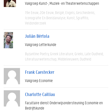
Vakgroep Kunst-, Muziek- en Theaterwetenschappen
19e Eeuw
20e Eeuw
België
Engels
Geschiedenis
Iconografie En Beeldanalyse
Kunst
Sgraffito
Veldonderzoek
Julián Bértola
Vakgroep Letterkunde
Byzantine Poetry
Greek Literature
Grieks
Late Oudheid
Literatuurwetenschap
Middeleeuwen
Oudheid
Frank Caestecker
Vakgroep Economie
Charlotte Cailliau
Facultaire dienst Onderwijsondersteuning Economie en
Bedrijfskunde