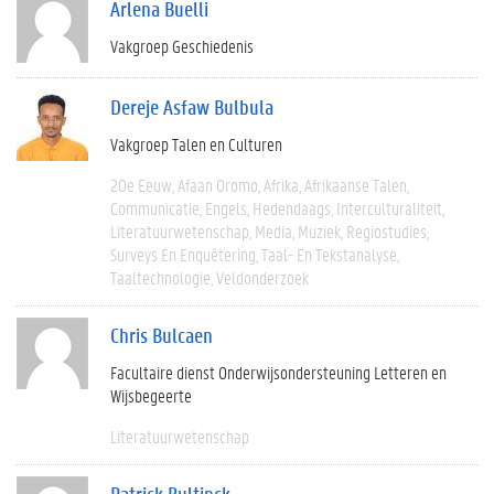
Arlena Buelli
Vakgroep Geschiedenis
Dereje Asfaw Bulbula
Vakgroep Talen en Culturen
20e Eeuw
Afaan Oromo
Afrika
Afrikaanse Talen
Communicatie
Engels
Hedendaags
Interculturaliteit
Literatuurwetenschap
Media
Muziek
Regiostudies
Surveys En Enquêtering
Taal- En Tekstanalyse
Taaltechnologie
Veldonderzoek
Chris Bulcaen
Facultaire dienst Onderwijsondersteuning Letteren en
Wijsbegeerte
Literatuurwetenschap
Patrick Bultinck