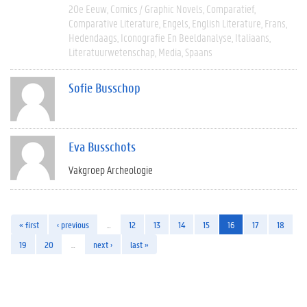
20e Eeuw
Comics / Graphic Novels
Comparatief
Comparative Literature
Engels
English Literature
Frans
Hedendaags
Iconografie En Beeldanalyse
Italiaans
Literatuurwetenschap
Media
Spaans
Sofie Busschop
Eva Busschots
Vakgroep Archeologie
« first
‹ previous
…
12
13
14
15
16
17
18
19
20
…
next ›
last »