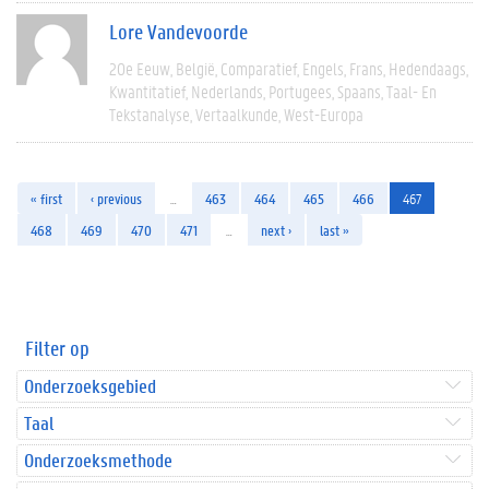
Lore Vandevoorde
20e Eeuw
België
Comparatief
Engels
Frans
Hedendaags
Kwantitatief
Nederlands
Portugees
Spaans
Taal- En
Tekstanalyse
Vertaalkunde
West-Europa
« first
‹ previous
…
463
464
465
466
467
468
469
470
471
…
next ›
last »
Filter op
Onderzoeksgebied
Taal
Onderzoeksmethode