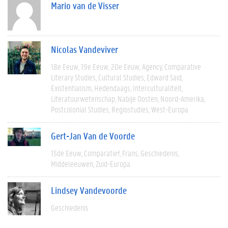
Mario van de Visser
Nicolas Vandeviver
18e Eeuw
19e Eeuw
20e Eeuw
Agency
Comparative
Literary Studies
Cultural Studies
Edward Said
Existentialism
Hedendaags
Interculturaliteit
Literatuurwetenschap
Nabije Oosten
Noord-Amerika
Postcolonial Studies
Regiostudies
West-Europa
Gert-Jan Van de Voorde
15de Eeuw
Comparatief
Frans
Geschiedenis
Middeleeuwen
Zuid-Europa
Lindsey Vandevoorde
Geschiedenis