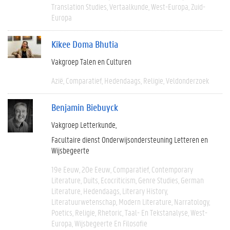
Translation Studies
Vertaalkunde
West-Europa
Zuid-
Europa
Kikee Doma Bhutia
Vakgroep Talen en Culturen
Azië
Comparatief
Hedendaags
Religie
Veldonderzoek
Benjamin Biebuyck
Vakgroep Letterkunde
Facultaire dienst Onderwijsondersteuning Letteren en
Wijsbegeerte
19e Eeuw
20e Eeuw
Comparatief
Contemporary
Literature
Duits
Ecocriticism
Genre Studies
German
Literature
Hedendaags
Literary History
Literatuurwetenschap
Modern Literature
Narratology
Poetics
Religie
Rhetoric
Taal- En Tekstanalyse
West-
Europa
Wijsbegeerte En Filosofie