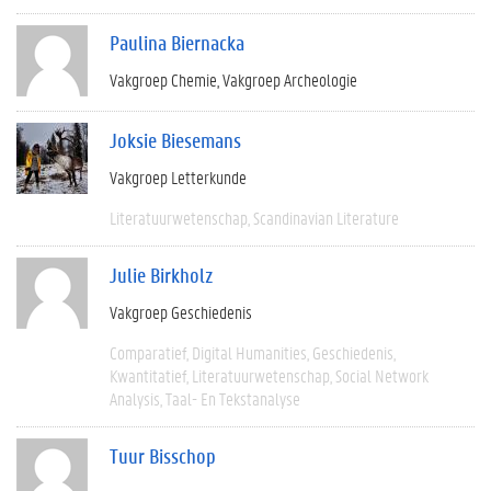
Paulina Biernacka
Vakgroep Chemie
Vakgroep Archeologie
Joksie Biesemans
Vakgroep Letterkunde
Literatuurwetenschap
Scandinavian Literature
Julie Birkholz
Vakgroep Geschiedenis
Comparatief
Digital Humanities
Geschiedenis
Kwantitatief
Literatuurwetenschap
Social Network
Analysis
Taal- En Tekstanalyse
Tuur Bisschop