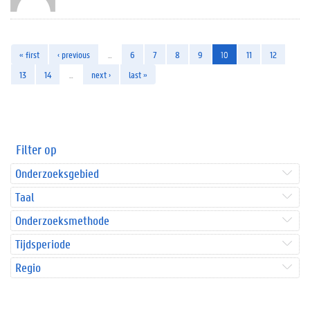
« first
‹ previous
…
6
7
8
9
10
11
12
13
14
…
next ›
last »
Filter op
Onderzoeksgebied
Taal
Onderzoeksmethode
Tijdsperiode
Regio