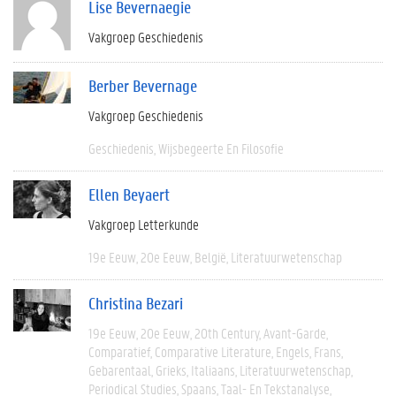
Lise Bevernaegie
Vakgroep Geschiedenis
Berber Bevernage
Vakgroep Geschiedenis
Geschiedenis
Wijsbegeerte En Filosofie
Ellen Beyaert
Vakgroep Letterkunde
19e Eeuw
20e Eeuw
België
Literatuurwetenschap
Christina Bezari
19e Eeuw
20e Eeuw
20th Century
Avant-Garde
Comparatief
Comparative Literature
Engels
Frans
Gebarentaal
Grieks
Italiaans
Literatuurwetenschap
Periodical Studies
Spaans
Taal- En Tekstanalyse