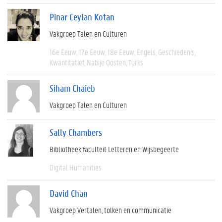
Pinar Ceylan Kotan
Vakgroep Talen en Culturen
16e Eeuw
17e Eeuw
18e Eeuw
Engels
Geschiedenis
Kwantitatief
Nabije Oosten
Turks
Siham Chaieb
Vakgroep Talen en Culturen
Sally Chambers
Bibliotheek faculteit Letteren en Wijsbegeerte
Digital Humanities
David Chan
Vakgroep Vertalen, tolken en communicatie