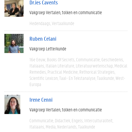
Dr.ies Cavents
Vakgroep Vertalen, tolken en communicatie
Hedendaags
Vertaalkunde
Ruben Celani
Vakgroep Letterkunde
16e Eeuw
Books Of Secrets
Communicatie
Geschiedenis
Italiaans
Italian Literature
Literatuurwetenschap
Medical
Remedies
Practical Medicine
Rethorical Strategies
Scientific Lexicon
Taal- En Tekstanalyse
Taalkunde
West-
Europa
Irene Cenni
Vakgroep Vertalen, tolken en communicatie
Communicatie
Didactiek
Engels
Interculturaliteit
Italiaans
Media
Nederlands
Taalkunde