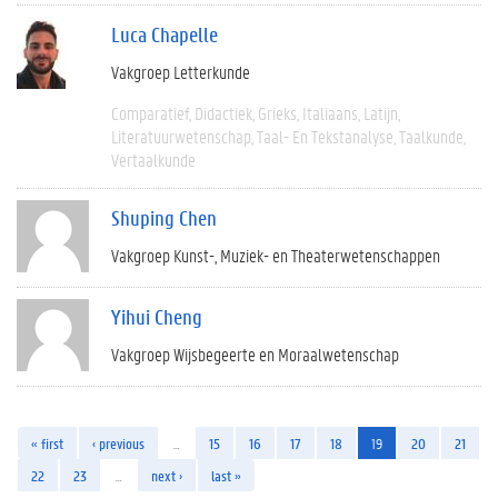
Luca Chapelle
Vakgroep Letterkunde
Comparatief
Didactiek
Grieks
Italiaans
Latijn
Literatuurwetenschap
Taal- En Tekstanalyse
Taalkunde
Vertaalkunde
Shuping Chen
Vakgroep Kunst-, Muziek- en Theaterwetenschappen
Yihui Cheng
Vakgroep Wijsbegeerte en Moraalwetenschap
« first
‹ previous
…
15
16
17
18
19
20
21
22
23
…
next ›
last »