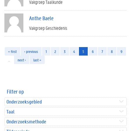
Vakgroep Taalkunde
Anthe Baele
Vakgroep Geschiedenis
« first
‹ previous
1
2
3
4
5
6
7
8
9
…
next ›
last »
Filter op
Onderzoeksgebied
Taal
Onderzoeksmethode