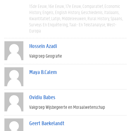
15de Eeuw
16e Eeuw
17e Eeuw
Comparatief
Economic
History
Engels
English History
Geschiedenis
Italiaans
Kwantitatief
Latijn
Middeleeuwen
Rural History
Spaans
Surveys En Enquêtering
Taal- En Tekstanalyse
West-
Europa
Hossein Azadi
Vakgroep Geografie
Maya B.Calem
Ovidiu Babes
Vakgroep Wijsbegeerte en Moraalwetenschap
Geert Baekelandt