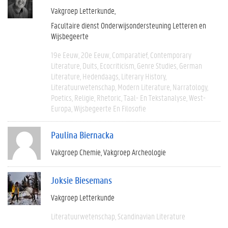
Vakgroep Letterkunde
Facultaire dienst Onderwijsondersteuning Letteren en
Wijsbegeerte
19e Eeuw
20e Eeuw
Comparatief
Contemporary
Literature
Duits
Ecocriticism
Genre Studies
German
Literature
Hedendaags
Literary History
Literatuurwetenschap
Modern Literature
Narratology
Poetics
Religie
Rhetoric
Taal- En Tekstanalyse
West-
Europa
Wijsbegeerte En Filosofie
Paulina Biernacka
Vakgroep Chemie
Vakgroep Archeologie
Joksie Biesemans
Vakgroep Letterkunde
Literatuurwetenschap
Scandinavian Literature