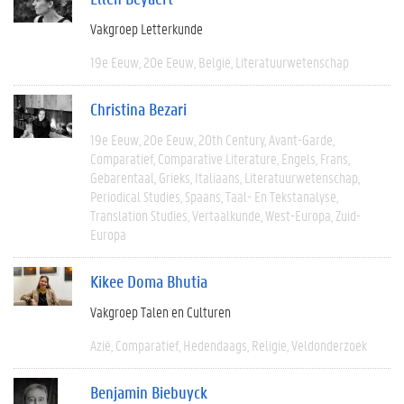
Vakgroep Letterkunde
19e Eeuw
20e Eeuw
België
Literatuurwetenschap
Christina Bezari
19e Eeuw
20e Eeuw
20th Century
Avant-Garde
Comparatief
Comparative Literature
Engels
Frans
Gebarentaal
Grieks
Italiaans
Literatuurwetenschap
Periodical Studies
Spaans
Taal- En Tekstanalyse
Translation Studies
Vertaalkunde
West-Europa
Zuid-
Europa
Kikee Doma Bhutia
Vakgroep Talen en Culturen
Azië
Comparatief
Hedendaags
Religie
Veldonderzoek
Benjamin Biebuyck