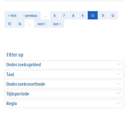
« first
‹ previous
…
6
7
8
9
10
11
12
13
14
…
next ›
last »
Filter op
Onderzoeksgebied
Taal
Onderzoeksmethode
Tijdsperiode
Regio