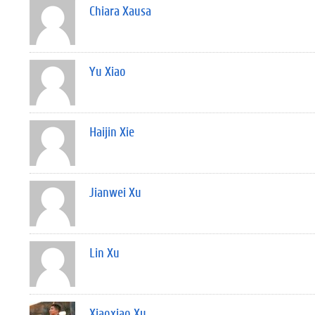
Chiara Xausa
Yu Xiao
Haijin Xie
Jianwei Xu
Lin Xu
Xiaoxiao Xu