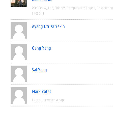
20e Eeuw
Azië
Chinees
Comparatief
Engels
Geschieden
Filosofie
Ayang Utriza Yakin
Gang Yang
Sai Yang
Mark Yates
Literatuurwetenschap