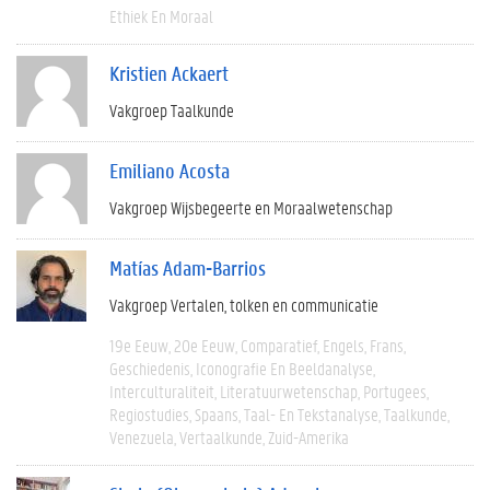
Ethiek En Moraal
Kristien Ackaert
Vakgroep Taalkunde
Emiliano Acosta
Vakgroep Wijsbegeerte en Moraalwetenschap
Matías Adam-Barrios
Vakgroep Vertalen, tolken en communicatie
19e Eeuw
20e Eeuw
Comparatief
Engels
Frans
Geschiedenis
Iconografie En Beeldanalyse
Interculturaliteit
Literatuurwetenschap
Portugees
Regiostudies
Spaans
Taal- En Tekstanalyse
Taalkunde
Venezuela
Vertaalkunde
Zuid-Amerika