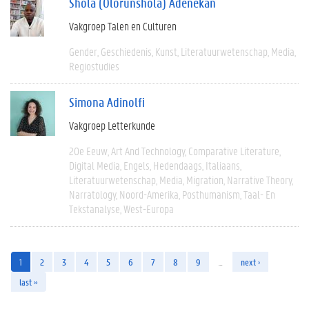
Shola (Olorunshola) Adenekan
Vakgroep Talen en Culturen
Gender
Geschiedenis
Kunst
Literatuurwetenschap
Media
Regiostudies
Simona Adinolfi
Vakgroep Letterkunde
20e Eeuw
Art And Technology
Comparative Literature
Digital Media
Engels
Hedendaags
Italiaans
Literatuurwetenschap
Media
Migration
Narrative Theory
Narratology
Noord-Amerika
Posthumanism
Taal- En
Tekstanalyse
West-Europa
1
2
3
4
5
6
7
8
9
…
next ›
last »