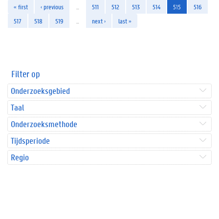
« first
‹ previous
…
511
512
513
514
515
516
517
518
519
…
next ›
last »
Filter op
Onderzoeksgebied
Taal
Onderzoeksmethode
Tijdsperiode
Regio