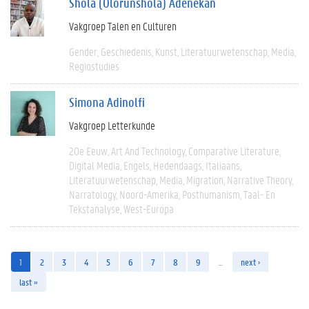
Shola (Olorunshola) Adenekan
Vakgroep Talen en Culturen
Gender
Geschiedenis
Kunst
Literatuurwetenschap
Media
Regiostudies
Simona Adinolfi
Vakgroep Letterkunde
20e Eeuw
Art And Technology
Comparative Literature
Digital Media
Engels
Hedendaags
Italiaans
Literatuurwetenschap
Media
Migration
Narrative Theory
Narratology
Noord-Amerika
Posthumanism
Taal- En
Tekstanalyse
West-Europa
1
2
3
4
5
6
7
8
9
…
next ›
last »