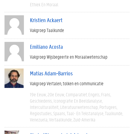
Ethiek En Moraal
Kristien Ackaert
Vakgroep Taalkunde
Emiliano Acosta
Vakgroep Wijsbegeerte en Moraalwetenschap
Matías Adam-Barrios
Vakgroep Vertalen, tolken en communicatie
19e Eeuw
20e Eeuw
Comparatief
Engels
Frans
Geschiedenis
Iconografie En Beeldanalyse
Interculturaliteit
Literatuurwetenschap
Portugees
Regiostudies
Spaans
Taal- En Tekstanalyse
Taalkunde
Venezuela
Vertaalkunde
Zuid-Amerika