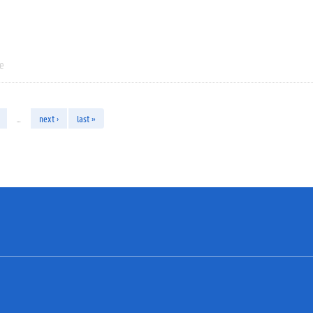
ie
…
next ›
last »