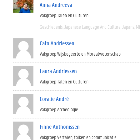
Anna Andreeva
Vakgroep Talen en Culturen
Geschiedenis
Japanese Language And Culture
Japans
M
Cato Andriessen
Vakgroep Wijsbegeerte en Moraalwetenschap
Laura Andriessen
Vakgroep Talen en Culturen
Coralie André
Vakgroep Archeologie
Finne Anthonissen
Vakgroep Vertalen, tolken en communicatie