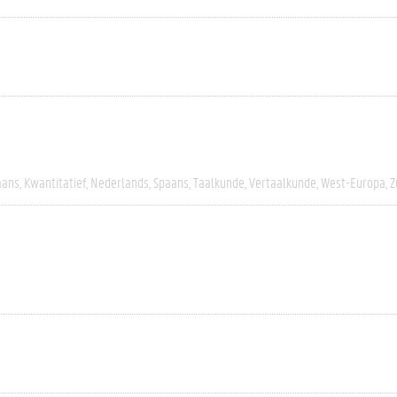
aans
Kwantitatief
Nederlands
Spaans
Taalkunde
Vertaalkunde
West-Europa
Z