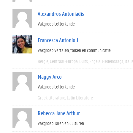
Alexandros Antoniadis
Vakgroep Letterkunde
Francesca Antonioli
Vakgroep Vertalen, tolken en communicatie
België
Centraal-Europa
Duits
Engels
Hedendaags
Itali
Maggy Arco
Vakgroep Letterkunde
Greek Literature
Latin Literature
Rebecca Jane Arthur
Vakgroep Talen en Culturen