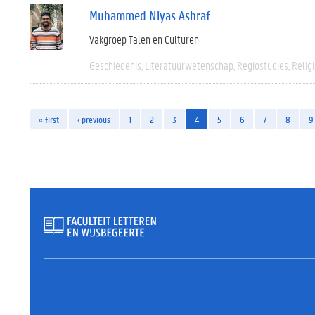
Muhammed Niyas Ashraf
Vakgroep Talen en Culturen
Geschiedenis
Literatuurwetenschap
Regiostudies
Relig
« first
‹ previous
1
2
3
4
5
6
7
8
9