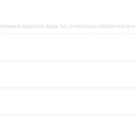
iddeleeuwen
Regiostudies
Religie
Taal- En Tekstanalyse
Veldonderzoek
Verre