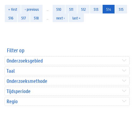
« first
‹ previous
…
510
511
512
513
514
515
516
517
518
…
next ›
last »
Filter op
Onderzoeksgebied
Taal
Onderzoeksmethode
Tijdsperiode
Regio