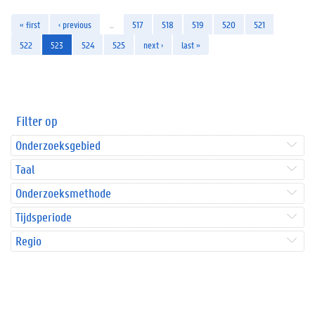
« first
‹ previous
…
517
518
519
520
521
522
523
524
525
next ›
last »
Filter op
Onderzoeksgebied
Taal
Onderzoeksmethode
Tijdsperiode
Regio