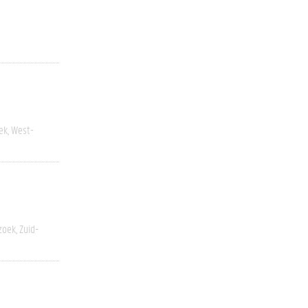
ek
West-
zoek
Zuid-