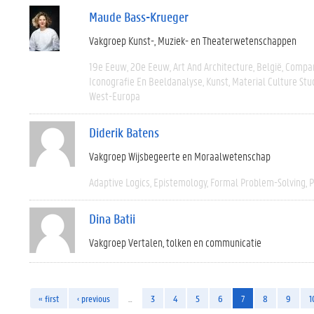
Maude Bass-Krueger
Vakgroep Kunst-, Muziek- en Theaterwetenschappen
19e Eeuw
20e Eeuw
Art And Architecture
België
Compar
Iconografie En Beeldanalyse
Kunst
Material Culture Stu
West-Europa
Diderik Batens
Vakgroep Wijsbegeerte en Moraalwetenschap
Adaptive Logics
Epistemology
Formal Problem-Solving
P
Dina Batii
Vakgroep Vertalen, tolken en communicatie
« first
‹ previous
…
3
4
5
6
7
8
9
1