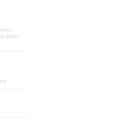
edenis
ual Studies
ofie