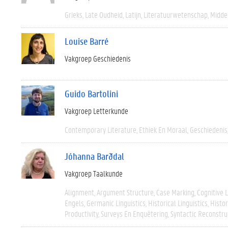
Grieks
Late Oudheid
Latijn
Literatuurwetenschap
Midde
Louise Barré
Vakgroep Geschiedenis
Guido Bartolini
Vakgroep Letterkunde
Contemporary Literature
Ethiek En Moraal
Geschiedenis
Jóhanna Barðdal
Vakgroep Taalkunde
Alignment
Argument Structure
Case Marking
Cognitive L
Engels
Germanic Linguistics
Historical Linguistics
Histor
Productivity
Surveys En Enquêtering
Syntactic Reconstru