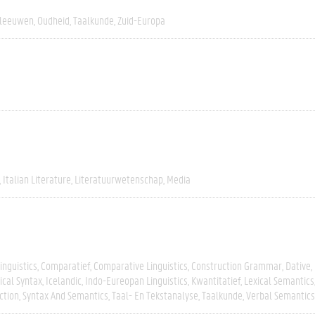
leeuwen
Oudheid
Taalkunde
Zuid-Europa
Italian Literature
Literatuurwetenschap
Media
inguistics
Comparatief
Comparative Linguistics
Construction Grammar
Dative
ical Syntax
Icelandic
Indo-Eureopan Linguistics
Kwantitatief
Lexical Semantics
ction
Syntax And Semantics
Taal- En Tekstanalyse
Taalkunde
Verbal Semantics