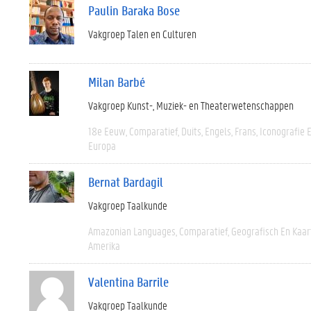
Paulin Baraka Bose
Vakgroep Talen en Culturen
Milan Barbé
Vakgroep Kunst-, Muziek- en Theaterwetenschappen
18e Eeuw
Comparatief
Duits
Engels
Frans
Iconografie 
Europa
Bernat Bardagil
Vakgroep Taalkunde
Amazonian Languages
Comparatief
Geografisch En Kaa
Amerika
Valentina Barrile
Vakgroep Taalkunde