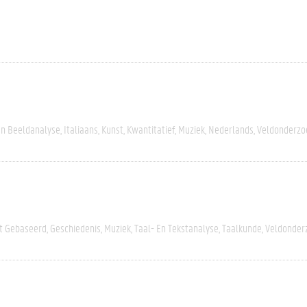
En Beeldanalyse
Italiaans
Kunst
Kwantitatief
Muziek
Nederlands
Veldonderzo
rt Gebaseerd
Geschiedenis
Muziek
Taal- En Tekstanalyse
Taalkunde
Veldonder