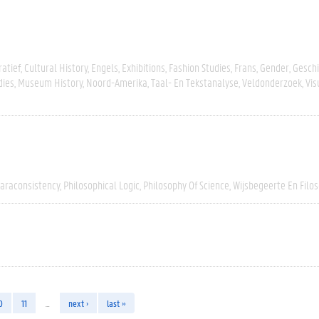
atief
Cultural History
Engels
Exhibitions
Fashion Studies
Frans
Gender
Geschi
dies
Museum History
Noord-Amerika
Taal- En Tekstanalyse
Veldonderzoek
Vis
araconsistency
Philosophical Logic
Philosophy Of Science
Wijsbegeerte En Filos
0
11
…
next ›
last »