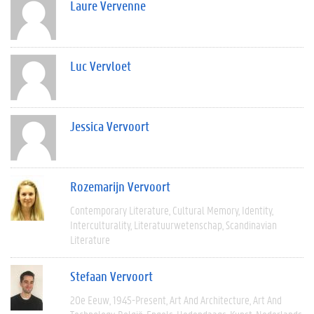
Laure Vervenne
Luc Vervloet
Jessica Vervoort
Rozemarijn Vervoort
Contemporary Literature
Cultural Memory
Identity
Interculturality
Literatuurwetenschap
Scandinavian
Literature
Stefaan Vervoort
20e Eeuw
1945-Present
Art And Architecture
Art And