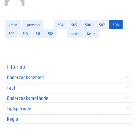
« first
‹ previous
…
504
505
506
507
508
509
510
511
512
…
next ›
last »
Filter op
Onderzoeksgebied
Taal
Onderzoeksmethode
Tijdsperiode
Regio