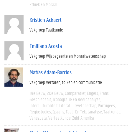
Ethiek En Moraal
Kristien Ackaert
Vakgroep Taalkunde
Emiliano Acosta
Vakgroep Wijsbegeerte en Moraalwetenschap
Matías Adam-Barrios
Vakgroep Vertalen, tolken en communicatie
19e Eeuw
20e Eeuw
Comparatief
Engels
Frans
Geschiedenis
Iconografie En Beeldanalyse
Interculturaliteit
Literatuurwetenschap
Portugees
Regiostudies
Spaans
Taal- En Tekstanalyse
Taalkunde
Venezuela
Vertaalkunde
Zuid-Amerika