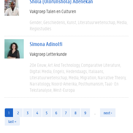
Shola (Olorunshola) Adenekan
Vakgroep Talen en Culturen
Gender
Geschiedenis
Kunst
Literatuurwetenschap
Media
Regiostudies
Simona Adinolfi
Vakgroep Letterkunde
20e Eeuw
Art And Technology
Comparative Literature
Digital Media
Engels
Hedendaags
Italiaans
Literatuurwetenschap
Media
Migration
Narrative Theory
Narratology
Noord-Amerika
Posthumanism
Taal- En
Tekstanalyse
West-Europa
1
2
3
4
5
6
7
8
9
…
next ›
last »