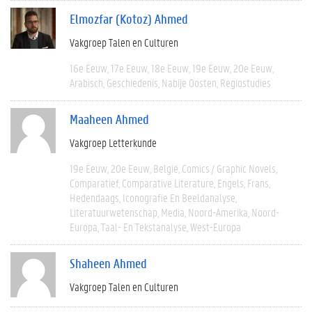
Elmozfar (Kotoz) Ahmed
Vakgroep Talen en Culturen
16e Eeuw
17e Eeuw
18e Eeuw
19e Eeuw
20e Eeuw
Arabisch
Geschiedenis
Nabije Oosten
Regiostudies
Maaheen Ahmed
Vakgroep Letterkunde
19e Eeuw
20e Eeuw
België
Comics / Graphic Novels
Comparatief
Comparative Literature
Engels
Frans
Hedendaags
Iconografie En Beeldanalyse
Literatuurwetenschap
Media
Noord-Amerika
Noord-
Europa
Taal- En Tekstanalyse
West-Europa
Shaheen Ahmed
Vakgroep Talen en Culturen