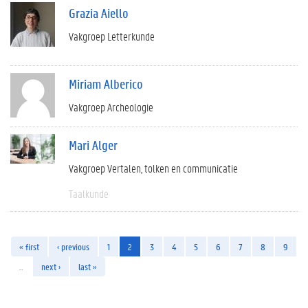
Grazia Aiello
Vakgroep Letterkunde
Miriam Alberico
Vakgroep Archeologie
Mari Alger
Vakgroep Vertalen, tolken en communicatie
Taalkunde
« first
‹ previous
1
2
3
4
5
6
7
8
9
…
next ›
last »