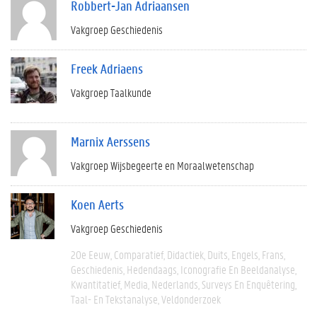
Robbert-Jan Adriaansen
Vakgroep Geschiedenis
Freek Adriaens
Vakgroep Taalkunde
Marnix Aerssens
Vakgroep Wijsbegeerte en Moraalwetenschap
Koen Aerts
Vakgroep Geschiedenis
20e Eeuw
Comparatief
Didactiek
Duits
Engels
Frans
Geschiedenis
Hedendaags
Iconografie En Beeldanalyse
Kwantitatief
Media
Nederlands
Surveys En Enquêtering
Taal- En Tekstanalyse
Veldonderzoek