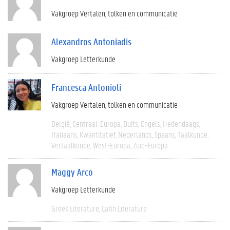
Vakgroep Vertalen, tolken en communicatie
Alexandros Antoniadis
Vakgroep Letterkunde
Francesca Antonioli
Vakgroep Vertalen, tolken en communicatie
België
Centraal-Europa
Duits
Engels
Hedendaags
Italiaans
Kwantitatief
Nederlands
Spaans
Taalkunde
Vertaalkunde
West-Europa
Zuid-Europa
Maggy Arco
Vakgroep Letterkunde
Greek Literature
Latin Literature