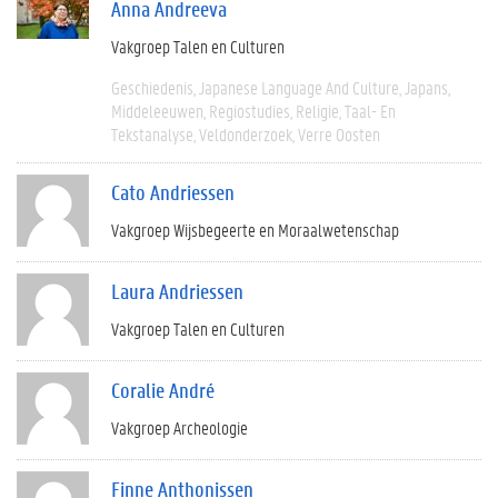
Anna Andreeva
Vakgroep Talen en Culturen
Geschiedenis
Japanese Language And Culture
Japans
Middeleeuwen
Regiostudies
Religie
Taal- En
Tekstanalyse
Veldonderzoek
Verre Oosten
Cato Andriessen
Vakgroep Wijsbegeerte en Moraalwetenschap
Laura Andriessen
Vakgroep Talen en Culturen
Coralie André
Vakgroep Archeologie
Finne Anthonissen