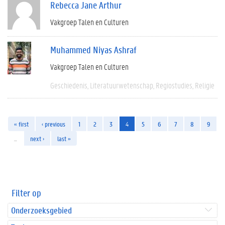
Rebecca Jane Arthur
Vakgroep Talen en Culturen
Muhammed Niyas Ashraf
Vakgroep Talen en Culturen
Geschiedenis
Literatuurwetenschap
Regiostudies
Religie
« first
‹ previous
1
2
3
4
5
6
7
8
9
…
next ›
last »
Filter op
Onderzoeksgebied